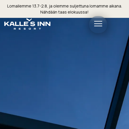
Lomailemme 13.7-2.8, ja olemme suljettuna lomamme aikana.
Nähdään taas elokuussa!