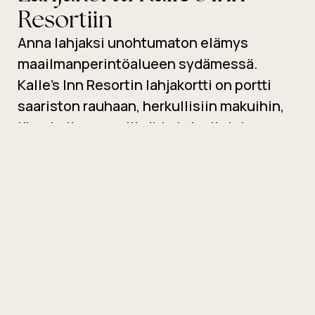
Resortiin
Anna lahjaksi unohtumaton elämys
maailmanperintöalueen sydämessä.
Kalle’s Inn Resortin lahjakortti on portti
saariston rauhaan, herkullisiin makuihin,
lämpimiin saunailtoihin ja lasitalojen
taianomaiseen tunnelmaan tähtitaivaan
alla.
Lahjakortin voi ostaa avoimella summalla tai valmiin
paketin – lahjan saaja voi itse valita hetken, joka jää
mieleen. Täydellinen lahja niin arkeen kuin juhlaan.
Osta lahjakortti ja anna elämys, joka tuntuu.
Osta nyt