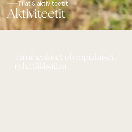
Tilat & aktiviteetit
Aktiviteetit
Tiimihenkiset olympialaiset,
ryhmäkisailua.