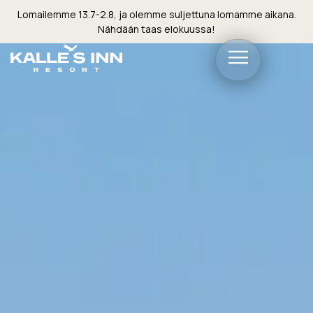
Lomailemme 13.7-2.8, ja olemme suljettuna lomamme aikana.
Nähdään taas elokuussa!