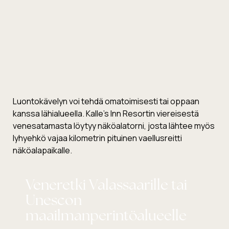
Luontokävelyn voi tehdä omatoimisesti tai oppaan
kanssa lähialueella. Kalle’s Inn Resortin viereisestä
venesatamasta löytyy näköalatorni, josta lähtee myös
lyhyehkö vajaa kilometrin pituinen vaellusreitti
näköalapaikalle.
Veneretki Valassaarille tai
Unescon
maailmanperintöalueelle