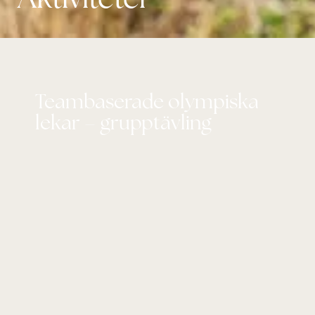
Teambaserade olympiska
lekar – grupptävling