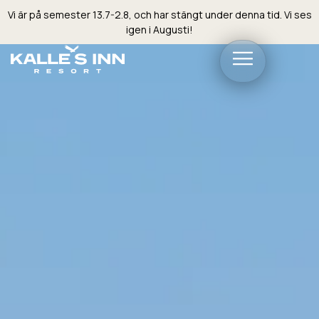
Vi är på semester 13.7-2.8, och har stängt under denna tid. Vi ses
igen i Augusti!