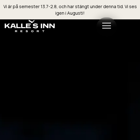
Vi är på semester 13.7-2.8, och har stängt under denna tid. Vi ses
igen i Augusti!