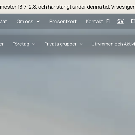
emester 13.7-2.8, och har stängt under denna tid. Vi ses igen
FI
SV
E
Mat
Om oss
Presentkort
Kontakt
er
Företag
Privata grupper
Utrymmen och Aktivi