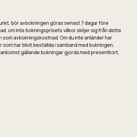
idpunkt, bör avbokningen göras senast 7 dagar före
 om inte bokningsprisets villkor skiljer sig från detta
ten som avbokningskostnad. Om du inte anländer har
er som har blivit beställda i samband med bokningen.
 ankomst gällande bokningar gjorda med presentkort,
6.00 dagen före avresan. Om det är frågan om en
aytrail betalningstjänst är ett tryggt och snabbt sätt