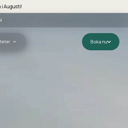
 i Augusti!
N
teter
Boka nu