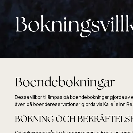
Bokningsvill
Boendebokningar
Dessa villkor tillämpas på boendebokningar gjorda av e
även på boendereservationer gjorda via Kalle´s Inn R
BOKNING OCH BEKRÄFTELS
Vid bokningen måste du uppge namn, adress, ankomst- o