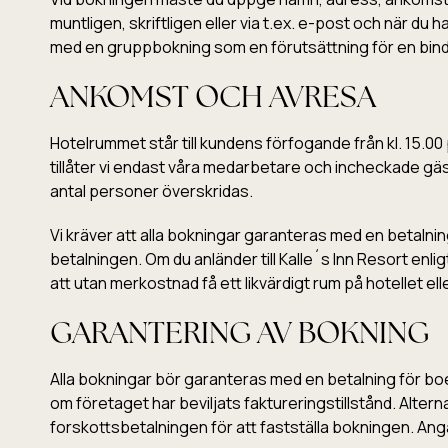
muntligen, skriftligen eller via t.ex. e-post och när du
med en gruppbokning som en förutsättning för en bin
ANKOMST OCH AVRESA
Hotelrummet står till kundens förfogande från kl. 15.00
tillåter vi endast våra medarbetare och incheckade gäste
antal personer överskridas.
Vi kräver att alla bokningar garanteras med en betaln
betalningen. Om du anländer till Kalle´s Inn Resort en
att utan merkostnad få ett likvärdigt rum på hotellet ell
GARANTERING AV BOKNING
Alla bokningar bör garanteras med en betalning för b
om företaget har beviljats faktureringstillstånd. Alterna
forskottsbetalningen för att fastställa bokningen. Ang