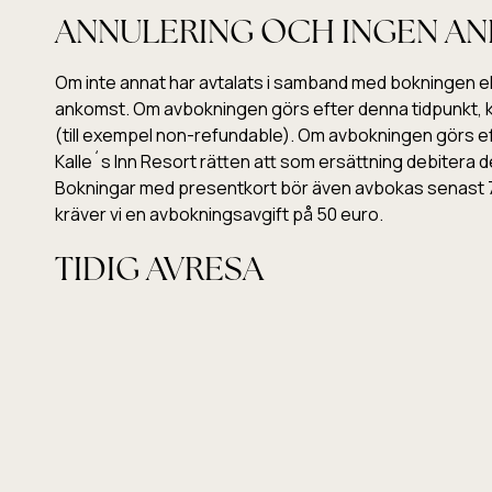
ANNULERING OCH INGEN A
Om inte annat har avtalats i samband med bokningen elle
ankomst. Om avbokningen görs efter denna tidpunkt, krä
(till exempel non-refundable). Om avbokningen görs ef
Kalle´s Inn Resort rätten att som ersättning debitera 
Bokningar med presentkort bör även avbokas senast 7
kräver vi en avbokningsavgift på 50 euro.
TIDIG AVRESA
Om du har bokat ett rum för en viss tidsperiod men av
bokning för flera nätter, bör du betala det överenskom
BETALNINGAR
Vid beställning av tjänster via köpkorgen på vår webbs
att genomföra beställningen och fungerar med alla ban