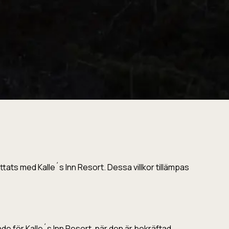
ats med Kalle´s Inn Resort. Dessa villkor tillämpas
 för Kalle´s Inn Resort, när den är bekräftad