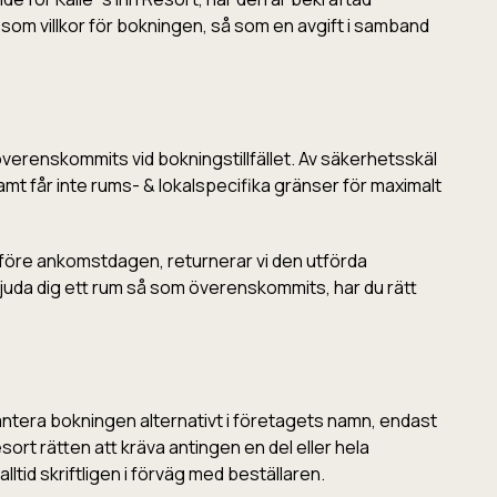
er som villkor för bokningen, så som en avgift i samband
överenskommits vid bokningstillfället. Av säkerhetsskäl
samt får inte rums- & lokalspecifika gränser för maximalt
 före ankomstdagen, returnerar vi den utförda
bjuda dig ett rum så som överenskommits, har du rätt
ntera bokningen alternativt i företagets namn, endast
sort rätten att kräva antingen en del eller hela
tid skriftligen i förväg med beställaren.