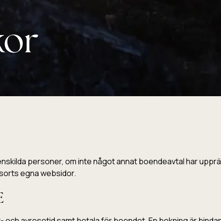
kor
nskilda personer, om inte något annat boendeavtal har upprätt
esorts egna websidor.
E
ch avresetid samt betala för boendet. En bokning är bindande