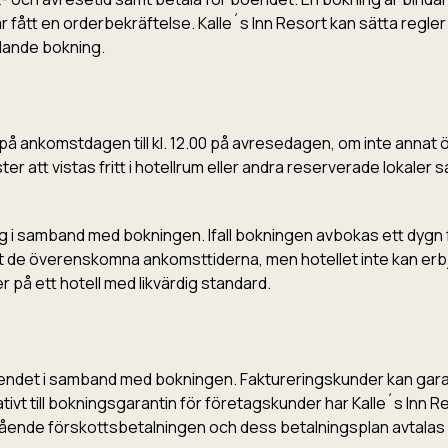
 har fått en orderbekräftelse. Kalle´s Inn Resort kan sätta regl
dande bokning.
 på ankomstdagen till kl. 12.00 på avresedagen, om inte annat 
r att vistas fritt i hotellrum eller andra reserverade lokaler 
ing i samband med bokningen. Ifall bokningen avbokas ett dygn
ligt de överenskomna ankomsttiderna, men hotellet inte kan er
er på ett hotell med likvärdig standard.
oendet i samband med bokningen. Faktureringskunder kan gara
tivt till bokningsgarantin för företagskunder har Kalle´s Inn Re
ående förskottsbetalningen och dess betalningsplan avtalas all