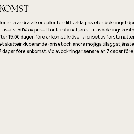
NKOMST
r inga andra villkor gäller för ditt valda pris eller bokningst
ver vi 50% av priset för första natten som avbokningskostnad,
ter 15.00 dagen före ankomst, kräver vi priset av första nat
det skatteinkluderande-priset och andra möjliga tilläggstjänst
 dagar före ankomst. Vid avbokningar senare än 7 dagar före
resan sker tidigare måste du meddela om avresan senast kl. 1
na priset för den tiden som du inte använder.
ida sker betalningen genast genom Paytrail betalningstjänst. P
kers betalsystem på internet (paytrail.com).