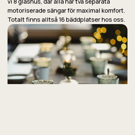
vi 8 glashus, där alla har två separata
motoriserade sängar för maximal komfort.
Totalt finns alltså 16 bäddplatser hos oss.
Morgonen börjar härligt med frukost som
serveras vid bordet i vår restauranglokal.