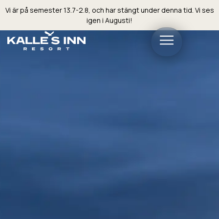
Vi är på semester 13.7-2.8, och har stängt under denna tid. Vi ses
igen i Augusti!