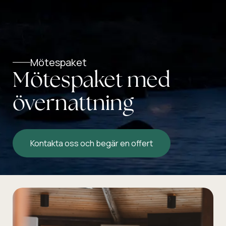
Mötespaket
Mötespaket med
övernattning
Kontakta oss och begär en offert