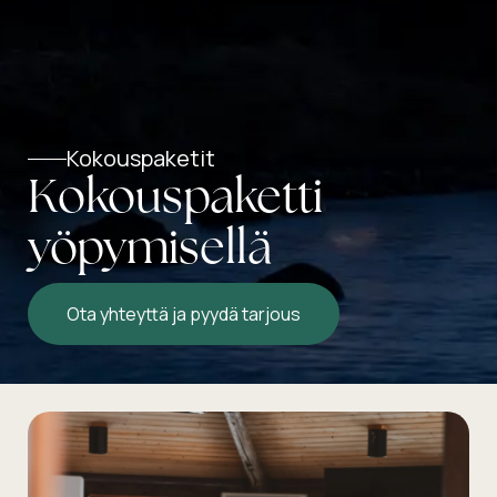
Kokouspaketit
Kokouspaketti
yöpymisellä
Ota yhteyttä ja pyydä tarjous