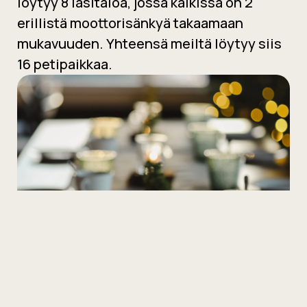
löytyy 8 lasitaloa, jossa kaikissa on 2
erillistä moottorisänkyä takaamaan
mukavuuden. Yhteensä meiltä löytyy siis
16 petipaikkaa.
Aamu alkaa ihanasti pöytiin tarjotulla