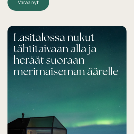
Varaa nyt
Lasitalossa nukut
tähtitaivaan alla ja
heräät suoraan
merimaiseman äärelle