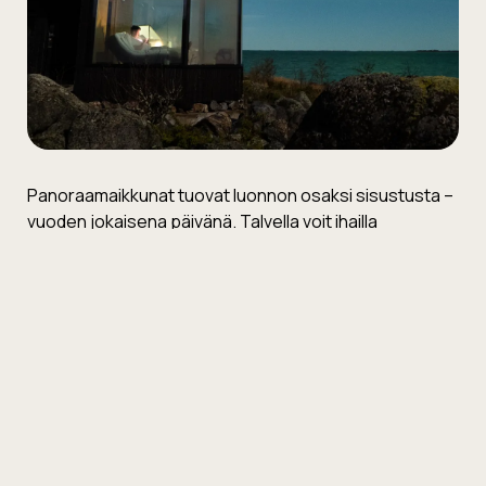
Panoraamaikkunat tuovat luonnon osaksi sisustusta –
vuoden jokaisena päivänä. Talvella voit ihailla
revontulia omasta sängystäsi, kesällä nauttia
yöttömästä yöstä ja luonnon hiljaisuudesta.