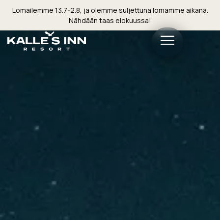
Lomailemme 13.7-2.8, ja olemme suljettuna lomamme aikana.
Nähdään taas elokuussa!