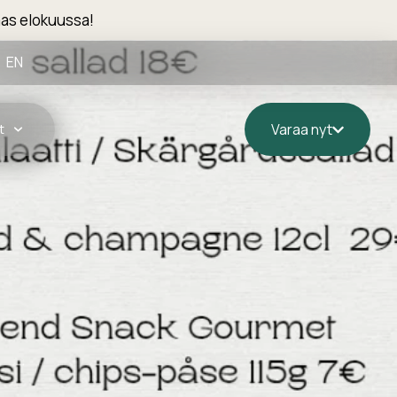
as elokuussa!
EN
t
Varaa nyt