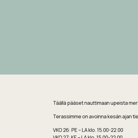
Täällä pääset nauttimaan upeista meri
Terassimme on avoinna kesän ajan tietyi
VKO 26: PE – LA klo. 15.00-22.00
VKO 27: KE – LA klo. 15.00-22.00