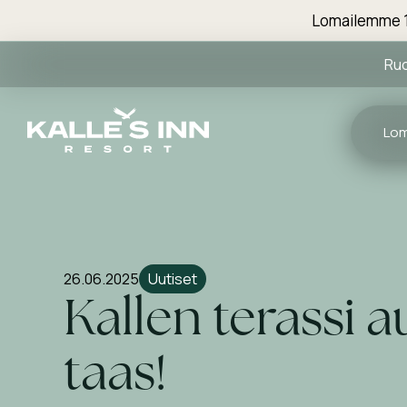
Lomailemme 1
Ru
Lo
26.06.2025
Uutiset
Kallen terassi 
taas!