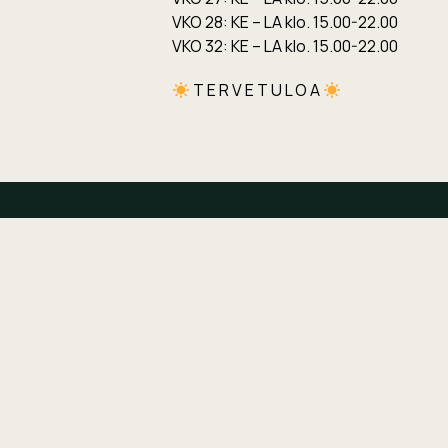
VKO 28: KE – LA klo. 15.00-22.00
VKO 32: KE – LA klo. 15.00-22.00
T E R V E T U L O A
Yhteystiedot
Osoite
Kalle´s Inn Resort
Klobbskatvägen 189 65970
Söderudden, Finland