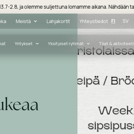
3.7-2.8, ja olemme suljettuna lomamme aikana. Nähdään ta
FI
SV
oka
Meistä
Lahjakortit
Yhteystiedot
mat
Yritykset
Yksityiset ryhmät
Tilat & aktiviteeti
aukeaa