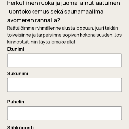
herkullinen ruoka ja juoma, ainutlaatuinen
luontokokemus sekä saunamaailma
avomeren rannalla?
Räätälöimme ryhmällenne alusta loppuun, juuri teidän
toiveisiinne ja tarpeisiinne sopivan kokonaisuuden. Jos
kiinnostuit, niin täytä lomake alla!
Nimi
Etunimi
Sukunimi
Puhelin
Sähköposti