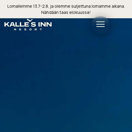
Lomailemme 13.7-2.8, ja olemme suljettuna lomamme aikana.
Nähdään taas elokuussa!