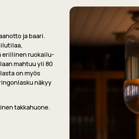
anotto ja baari
.
lutilaa,
 erillinen
ruokailu-
ilaan mahtuu yli 80
olasta on myös
uringonlasku näkyy
inen takkahuone.