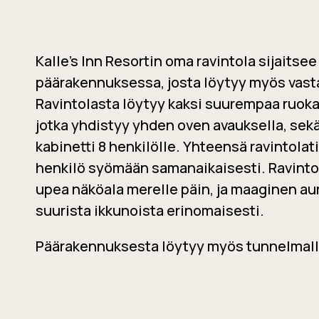
Kalle’s
Inn
Resortin
oma ravintola sijaitsee
päärakennuksessa, josta löytyy myös vasta
Ravintolasta löytyy kaksi suurempaa ruokai
jotka
yhdistyy
yhden oven avauksella, sekä
kabinetti
8 henkilölle. Yhteensä ravintolat
henkilö syömään samanaikaisesti. Ravint
upea näköala merelle päin, ja maaginen a
suurista ikkunoista erinomaisesti.
Päärakennuksesta löytyy myös tunnelmall