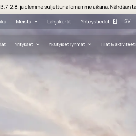
3.7-2.8, ja olemme suljettuna lomamme aikana. Nähdään ta
FI
SV
oka
Meistä
Lahjakortit
Yhteystiedot
mat
Yritykset
Yksityiset ryhmät
Tilat & aktiviteeti