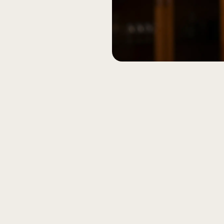
Aktiviteetit
ille