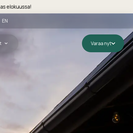
as elokuussa!
EN
t
Varaa nyt