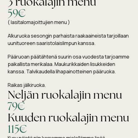
3 ruokalajin menu
59€
( lasitalomajoittujien menu )
Alkuruoka sesongin parhaista raakaaineista tarjoillaan
uunituoreen saaristolaislimpun kanssa.
Pääruoan päätähtenä suurin osa vuodesta tarjoamme
paikallista merikalaa. Maukurikkaiden lisukkeiden
kanssa. Talvikaudella lihapainotteinen pääruoka.
Raikas jälkiruoka.
Neljän ruokalajin menu
79€
Kuuden ruokalajin menu
115€
Kysy näistä niin kerromme mielellämme lisää.