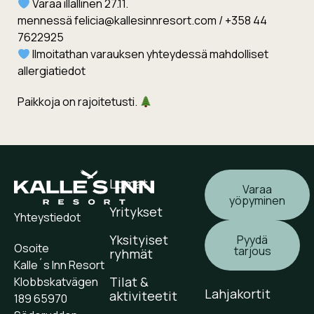
Varaa illallinen 27.11.
mennessä felicia@kallesinnresort.com / +358 44
7622925
Ilmoitathan varauksen yhteydessä mahdolliset
allergiatiedot
Paikkoja on rajoitetusti.
Lomat
Varaa
yöpyminen
Yritykset
Yhteystiedot
Yksityiset
Pyydä
Osoite
tarjous
ryhmät
Kalle´s Inn Resort
Tilat &
Klobbskatvägen
Lahjakortit
aktiviteetit
189 65970