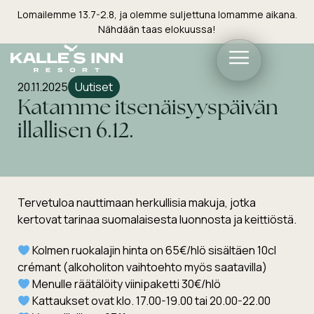
Lomailemme 13.7-2.8, ja olemme suljettuna lomamme aikana.
Nähdään taas elokuussa!
20.11.2025
Uutiset
Katamme itsenäisyyspäivän
illallisen 6.12.
Tervetuloa nauttimaan herkullisia makuja, jotka
kertovat tarinaa suomalaisesta luonnosta ja keittiöstä.
Kolmen ruokalajin hinta on 65€/hlö sisältäen 10cl
crémant (alkoholiton vaihtoehto myös saatavilla)
Menulle räätälöity viinipaketti 30€/hlö
Kattaukset ovat klo. 17.00-19.00 tai 20.00-22.00