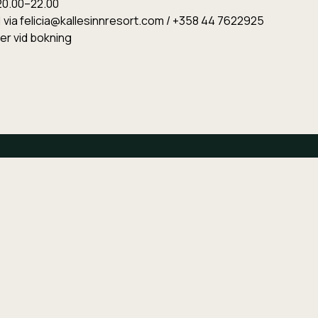
 20.00–22.00
1 via felicia@kallesinnresort.com / +358 44 7622925
er vid bokning
Semester
Företag
Privata grupper
Utrymmen och Aktiviteter
P