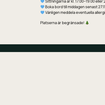
Sittningarna är kl. 17.00–19.00 eller
Boka bord till middagen senast 27.1
Vänligen meddela eventuella allergi
Platserna är begränsade!
Adress
Kalle’s Inn Resort
Klobbskatvägen 189
65970 Söderudden, Finland
Telefon