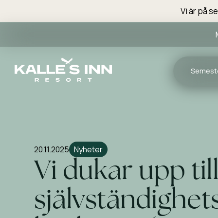
Vi är på s
Semest
20.11.2025
Nyheter
Vi dukar upp til
självständighe