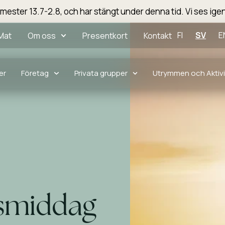
emester 13.7-2.8, och har stängt under denna tid. Vi ses igen
FI
SV
E
Mat
Om oss
Presentkort
Kontakt
er
Företag
Privata grupper
Utrymmen och Aktivi
l
tsmiddag