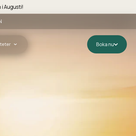
 i Augusti!
N
teter
Boka nu