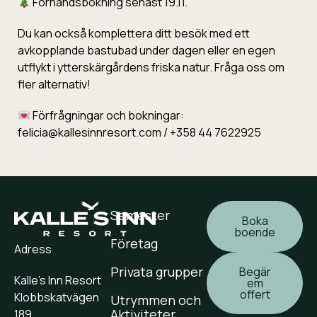
Förhandsbokning senast 19.11.
Du kan också komplettera ditt besök med ett
avkopplande bastubad under dagen eller en egen
utflykt i ytterskärgårdens friska natur. Fråga oss om
fler alternativ!
Förfrågningar och bokningar:
felicia@kallesinnresort.com / +358 44 7622925
Semester
Boka
boende
Företag
Adress
Privata grupper
Begär
Kalle’s Inn Resort
em
offert
Klobbskatvägen
Utrymmen och
Aktiviteter
189