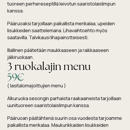
tuoreen perhereseptillä leivotun saaristolaislimpun
kanssa.
Pääruoaksi tarjoillaan paikallista merikalaa, upeiden
lisukkeiden saattelemana. Lihavaihtoehto myös
saatavilla. Talvikausi lihapainotteisesti.
Illallinen päätetään maukkaaseen ja raikkaaseen
jälkiruokaan.
3 ruokalajin menu
59€
( lasitalomajoittujien menu )
Alkuruoka sesongin parhaista raakaaineista tarjoillaan
uunituoreen saaristolaislimpun kanssa.
Pääruoan päätähtenä suurin osa vuodesta tarjoamme
paikallista merikalaa. Maukurikkaiden lisukkeiden