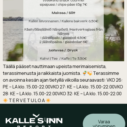
Täällä pääset nauttimaan upeista merimaisemista,
terassimenusta ja raikkaista juomista.
Terassimme
on avoinna kesän ajan tietyillä viikoilla seuraavasti: VKO 26:
PE – LA klo. 15.00-22.00VKO 27: KE – LA klo. 15.00-22.00VKO
28: KE – LA klo. 15.00-22.00VKO 32: KE – LA klo. 15.00-22.00
T E R V E T U L O A
Lomat
Varaa
yöpyminen