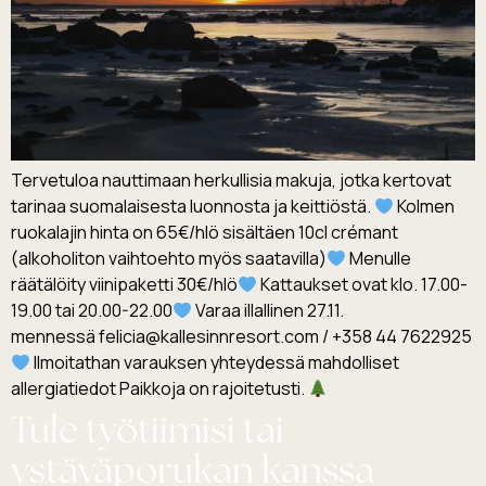
Tervetuloa nauttimaan herkullisia makuja, jotka kertovat
tarinaa suomalaisesta luonnosta ja keittiöstä.
Kolmen
ruokalajin hinta on 65€/hlö sisältäen 10cl crémant
(alkoholiton vaihtoehto myös saatavilla)
Menulle
räätälöity viinipaketti 30€/hlö
Kattaukset ovat klo. 17.00-
19.00 tai 20.00-22.00
Varaa illallinen 27.11.
mennessä felicia@kallesinnresort.com / +358 44 7622925
Ilmoitathan varauksen yhteydessä mahdolliset
allergiatiedot Paikkoja on rajoitetusti.
Tule työtiimisi tai
ystäväporukan kanssa