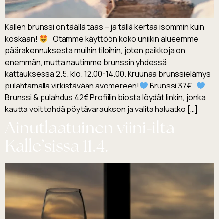
Kallen brunssi on täällä taas – ja tällä kertaa isommin kuin
koskaan!
Otamme käyttöön koko uniikin alueemme
päärakennuksesta muihin tiloihin, joten paikkoja on
enemmän, mutta nautimme brunssin yhdessä
kattauksessa 2.5. klo. 12.00-14.00. Kruunaa brunssielämys
pulahtamalla virkistävään avomereen!
Brunssi 37€
Brunssi & pulahdus 42€ Profiilin biosta löydät linkin, jonka
kautta voit tehdä pöytävarauksen ja valita haluatko […]
Ainutlaatuinen viini-ilta
Kalle’sissa 11.4.