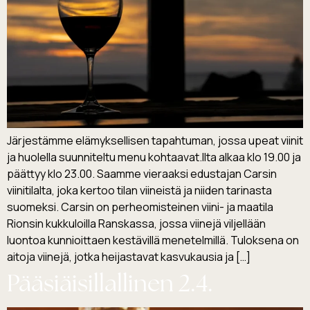
Järjestämme elämyksellisen tapahtuman, jossa upeat viinit
ja huolella suunniteltu menu kohtaavat.Ilta alkaa klo 19.00 ja
päättyy klo 23.00. Saamme vieraaksi edustajan Carsin
viinitilalta, joka kertoo tilan viineistä ja niiden tarinasta
suomeksi. Carsin on perheomisteinen viini- ja maatila
Rionsin kukkuloilla Ranskassa, jossa viinejä viljellään
luontoa kunnioittaen kestävillä menetelmillä. Tuloksena on
aitoja viinejä, jotka heijastavat kasvukausia ja […]
Pääsiäisillallinen 2.4.