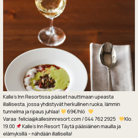
Kalle’s Inn Resortissa pääset nauttimaan upeasta
illallisesta, jossa yhdistyvät herkullinen ruoka, lämmin
tunnelma ja ripaus juhlaa!
69€/hlö
Varaa: felicia@kallesinnresort.com / 044 762 2925
Klo.
19.00
Kalle’s Inn Resort Täytä pääsiäinen mauilla ja
elämyksillä – nähdään illallisella!