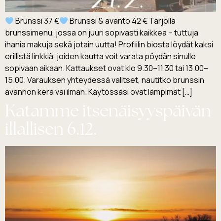
Brunssi 37 €
Brunssi & avanto 42 € Tarjolla
brunssimenu, jossa on juuri sopivasti kaikkea – tuttuja
ihania makuja sekä jotain uutta! Profiilin biosta löydät kaksi
erillistä linkkiä, joiden kautta voit varata pöydän sinulle
sopivaan aikaan. Kattaukset ovat klo 9.30–11.30 tai 13.00–
15.00. Varauksen yhteydessä valitset, nautitko brunssin
avannon kera vai ilman. Käytössäsi ovat lämpimät […]
Katamme itsenäisyyspäivän
illallisen 6.12.