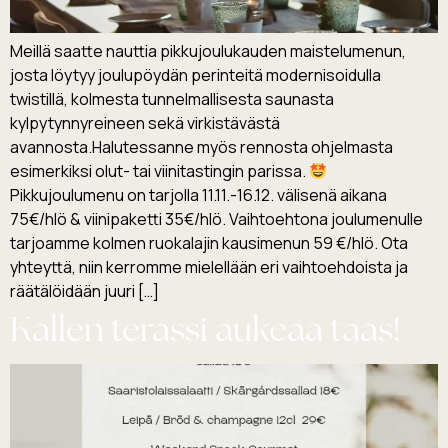
Meillä saatte nauttia pikkujoulukauden maistelumenun,
josta löytyy joulupöydän perinteitä modernisoidulla
twistillä, kolmesta tunnelmallisesta saunasta
kylpytynnyreineen sekä virkistävästä
avannosta.Halutessanne myös rennosta ohjelmasta
esimerkiksi olut- tai viinitastingin parissa.
Pikkujoulumenu on tarjolla 11.11.-16.12. välisenä aikana
75€/hlö & viinipaketti 35€/hlö. Vaihtoehtona joulumenulle
tarjoamme kolmen ruokalajin kausimenun 59 €/hlö. Ota
yhteyttä, niin kerromme mielellään eri vaihtoehdoista ja
räätälöidään juuri […]
Kallen terassi aukeaa taas!