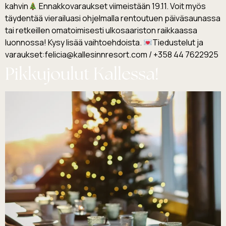
kahvin
Ennakkovaraukset viimeistään 19.11. Voit myös
täydentää vierailuasi ohjelmalla rentoutuen päiväsaunassa
tai retkeillen omatoimisesti ulkosaariston raikkaassa
luonnossa! Kysy lisää vaihtoehdoista.
Tiedustelut ja
varaukset:felicia@kallesinnresort.com / +358 44 7622925
Pikkujoulut Kallessa!