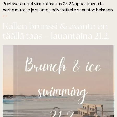
Pöytävaraukset viimeistään ma 23.2 Nappaa kaveri tai
perhe mukaan ja suuntaa päiväretkelle saariston helmeen
Kallen brunssi & avanto on
täällä taas – lauantaina 21.2.